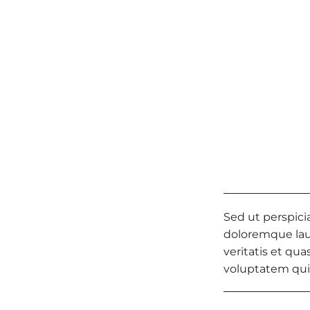
Sed ut perspici
doloremque lau
veritatis et qu
voluptatem quia