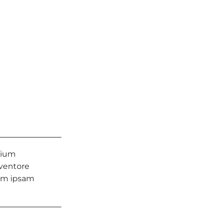
tium
nventore
nim ipsam